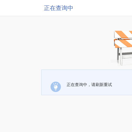
正在查询中
正在查询中，请刷新重试