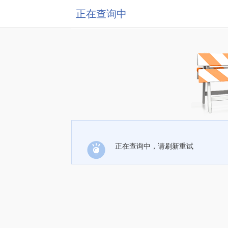
正在查询中
正在查询中，请刷新重试